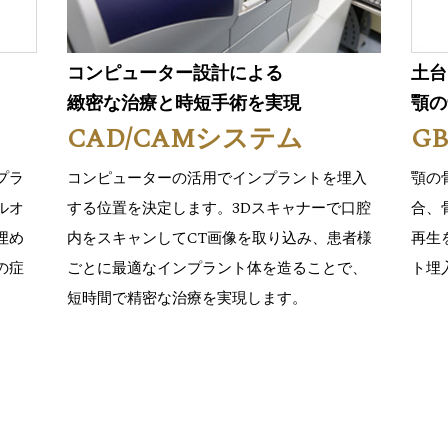
コンピューター設計による
土台
緻密な治療と時短手術を実現
顎の
CAD/CAMシステム
GB
プラ
コンピューターの活用でインプラントを埋入
顎の
ルオ
する位置を決定します。3Dスキャナーで口腔
合、
埋め
内をスキャンしてCT画像を取り込み、患者様
再生
の症
ごとに最適なインプラント体を造ることで、
ト埋
短時間で精密な治療を実現します。