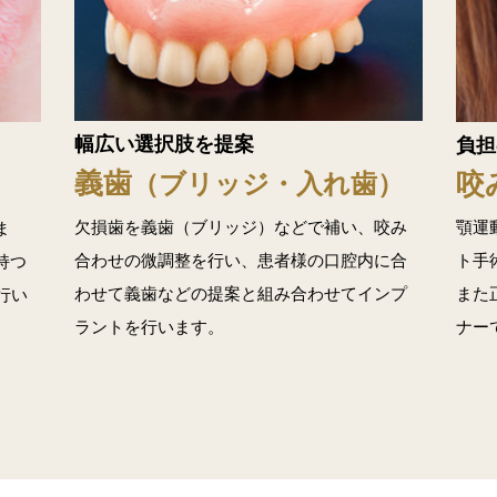
幅広い選択肢を提案
負担
義歯
咬
（ブリッジ・入れ歯）
欠損歯を義歯（ブリッジ）などで補い、咬み
顎運
ま
合わせの微調整を行い、患者様の口腔内に合
ト手
持つ
わせて義歯などの提案と組み合わせてインプ
また
行い
ラントを行います。
ナー